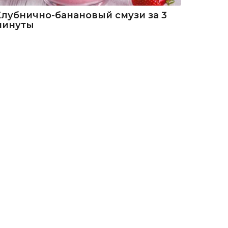
Клубнично-банановый смузи за 3
минуты