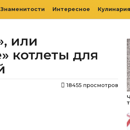
Знаменитости
Интересное
Кулинари
, или
» котлеты для
й
18455
просмотров