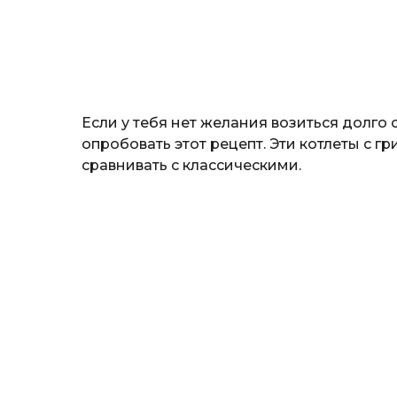
н
о
з
н
а
т
ь
Если у тебя нет желания возиться долго 
опробовать этот рецепт. Эти котлеты с г
сравнивать с классическими.