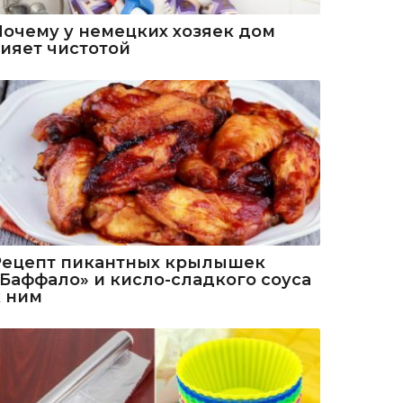
Почему у немецких хозяек дом
сияет чистотой
Рецепт пикантных крылышек
«Баффало» и кисло-сладкого соуса
к ним