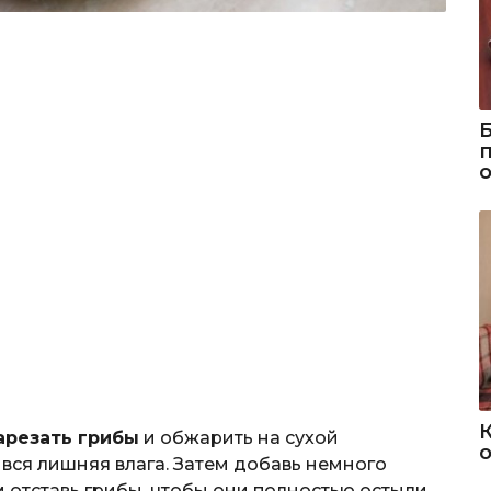
арезать грибы
и обжарить на сухой
о
вся лишняя влага. Затем добавь немного
м отставь грибы, чтобы они полностью остыли.