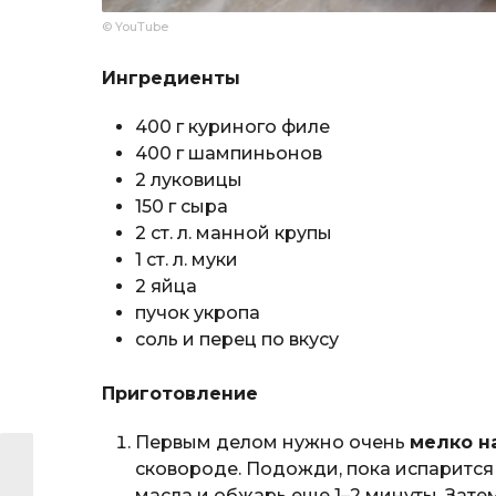
© YouTube
Ингредиенты
400 г куриного филе
400 г шампиньонов
2 луковицы
150 г сыра
2 ст. л. манной крупы
1 ст. л. муки
2 яйца
пучок укропа
соль и перец по вкусу
Приготовление
Первым делом нужно очень
мелко н
сковороде. Подожди, пока испарится 
масла и обжарь еще 1–2 минуты. Зате