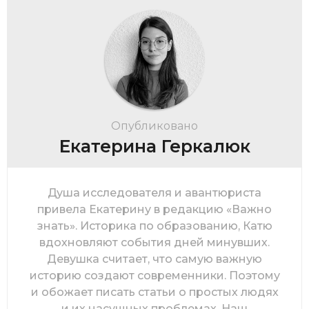
Опубликовано
Екатерина Геркалюк
Душа исследователя и авантюриста
привела Екатерину в редакцию «Важно
знать». Историка по образованию, Катю
вдохновляют события дней минувших.
Девушка считает, что самую важную
историю создают современники. Поэтому
и обожает писать статьи о простых людях
и их насущных проблемах. Наш