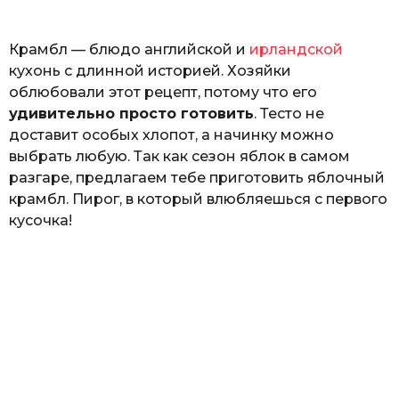
o
Г
е
Крамбл — блюдо английской и
ирландской
р
к
кухонь с длинной историей. Хозяйки
а
облюбовали этот рецепт, потому что его
л
удивительно просто готовить
. Тесто не
ю
к
доставит особых хлопот, а начинку можно
выбрать любую. Так как сезон яблок в самом
разгаре, предлагаем тебе приготовить яблочный
крамбл. Пирог, в который влюбляешься с первого
кусочка!