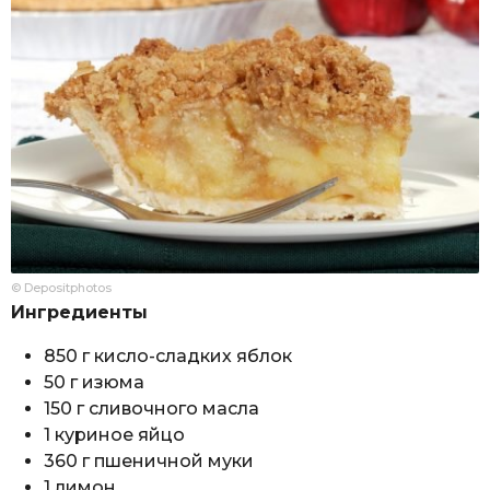
© Depositphotos
Ингредиенты
850 г кисло-сладких яблок
50 г изюма
150 г сливочного масла
1 куриное яйцо
360 г пшеничной муки
1 лимон