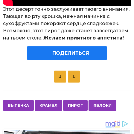
Этот десерт точно заслуживает твоего внимания.
Тающая во рту крошка, нежная начинка с
сухофруктами покоряют сердце сладкоежек.
Возможно, этот пирог даже станет завсегдатаем
на твоем столе.
Желаем приятного аппетита!
ПОДЕЛИТЬСЯ
P
o
s
t
P
,
,
,
ВЫПЕЧКА
КРАМБЛ
ПИРОГ
ЯБЛОКИ
a
g
i