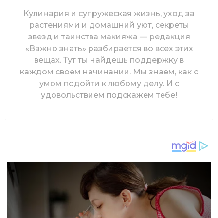
Кулинария и супружеская жизнь, уход за
растениями и домашний уют, секреты
звезд и таинства макияжа — редакция
«Важно знать» разбирается во всех этих
вещах. Тут ты найдешь поддержку в
каждом своем начинании. Мы знаем, как с
умом подойти к любому делу. И с
удовольствием подскажем тебе!