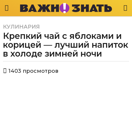
КУЛИНАРИЯ
3
Крепкий чай с яблоками и
г
о
корицей — лучший напиток
д
в холоде зимней ночи
а
a
а
g
1403
просмотров
в
o
т
3
о
р
г
В
о
а
д
ж
а
н
о
a
з
g
н