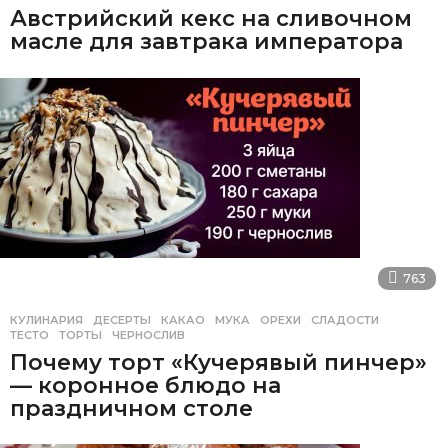
Австрийский кекс на сливочном
масле для завтрака императора
763
КУЛИНАРИЯ
ДЕСЕРТЫ
,
КАКАО
,
МУКА
,
ОРЕХИ
,
СЛАДОСТИ
,
ТЕСТО
,
ТОРТЫ
,
ЧЕРНОСЛИВ
Почему торт «Кучерявый пинчер»
— коронное блюдо на
праздничном столе