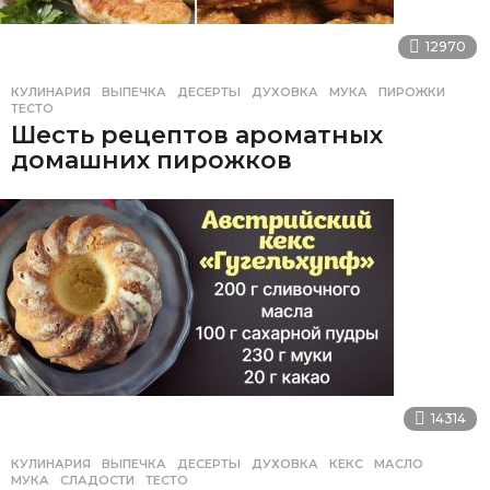
12970
КУЛИНАРИЯ
ВЫПЕЧКА
,
ДЕСЕРТЫ
,
ДУХОВКА
,
МУКА
,
ПИРОЖКИ
,
ТЕСТО
Шесть рецептов ароматных
домашних пирожков
14314
КУЛИНАРИЯ
ВЫПЕЧКА
,
ДЕСЕРТЫ
,
ДУХОВКА
,
КЕКС
,
МАСЛО
,
МУКА
,
СЛАДОСТИ
,
ТЕСТО