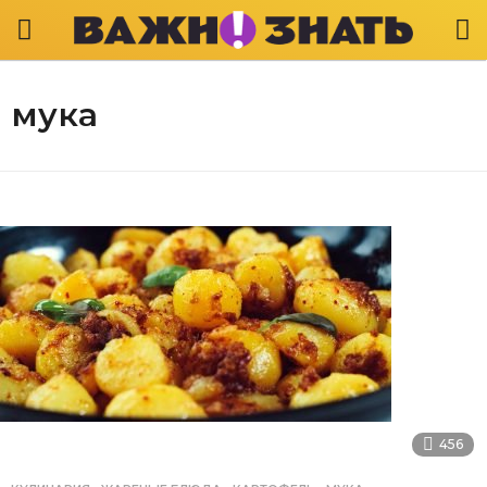
мука
456