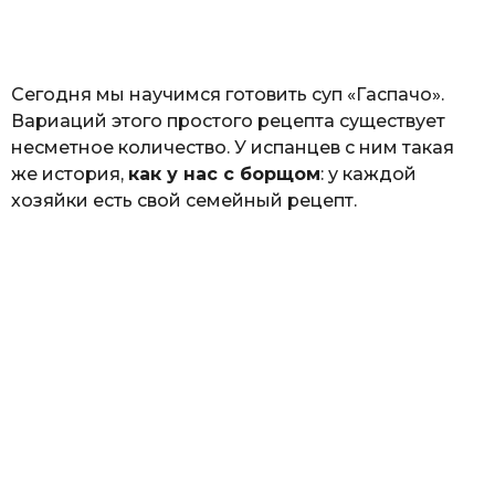
а
т
ь
Сегодня мы научимся готовить суп «Гаспачо».
Вариаций этого простого рецепта существует
несметное количество. У испанцев с ним такая
же история,
как у нас с борщом
: у каждой
хозяйки есть свой семейный рецепт.