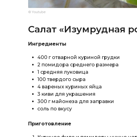
© Youtube
Салат «Изумрудная р
Ингредиенты
400 г отварной куриной грудки
2 помидора среднего размера
1 средняя луковица
100 твердого сыра
4 вареных куриных яйца
3 киви для украшения
300 г майонеза для заправки
соль по вкусу
Приготовление