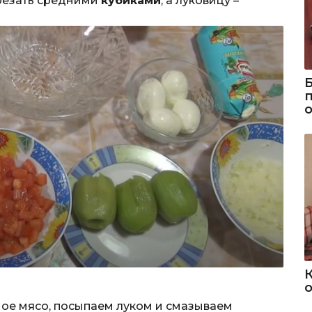
резать средними
кубиками
, а луковицу –
о
ое мясо, посыпаем луком и смазываем