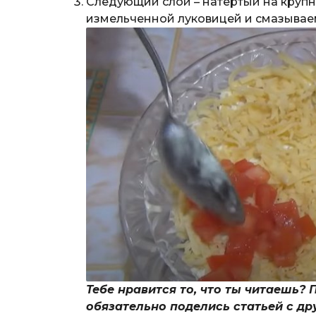
Следующий слой – натертый на круп
измельченной луковицей и смазывае
Тебе нравится то, что ты читаешь? 
обязательно поделись статьей с др