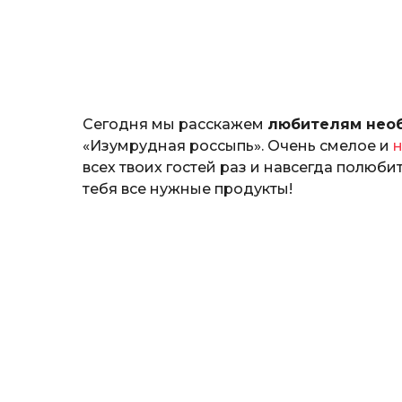
н
о
з
н
а
т
ь
Сегодня мы расскажем
любителям нео
«Изумрудная россыпь». Очень смелое и
н
всех твоих гостей раз и навсегда полюбить
тебя все нужные продукты!