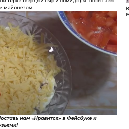
ной терке твердый сыр и помидоры. Посыпаем
м майонезом.
Поставь нам «Нравится» в Фейсбуке и
узьями!