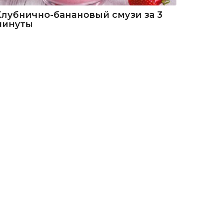
Клубнично-банановый смузи за 3
минуты