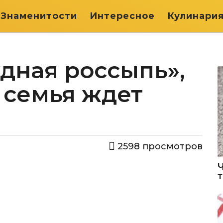
Знаменитости
Интересное
Кулинари
дная россыпь»,
 семья ждет
2598
просмотров