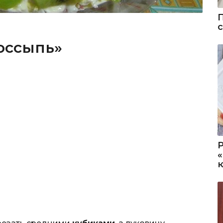
оссыпь»