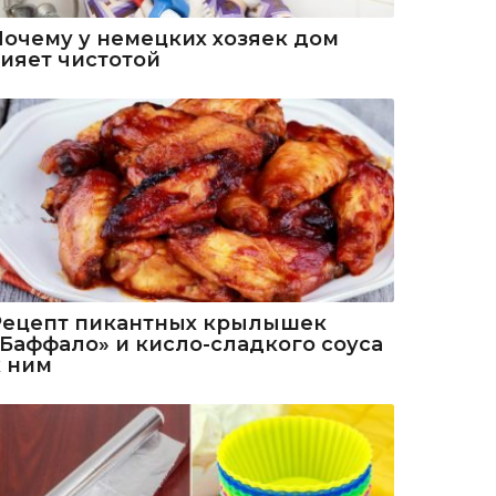
Почему у немецких хозяек дом
сияет чистотой
Рецепт пикантных крылышек
«Баффало» и кисло-сладкого соуса
к ним