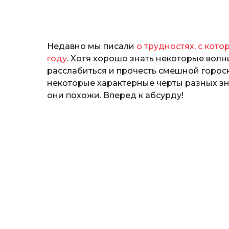
н
а
т
ь
Недавно мы писали
о трудностях, с кото
году
. Хотя хорошо знать некоторые волн
расслабиться и прочесть смешной горос
некоторые характерные черты разных зн
они похожи. Вперед к абсурду!