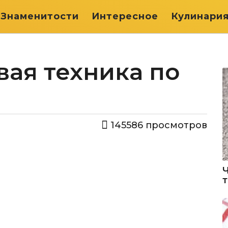
Знаменитости
Интересное
Кулинари
вая техника по
145586
просмотров