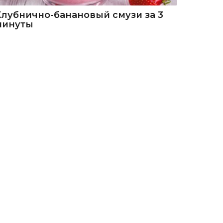
Клубнично-банановый смузи за 3
минуты