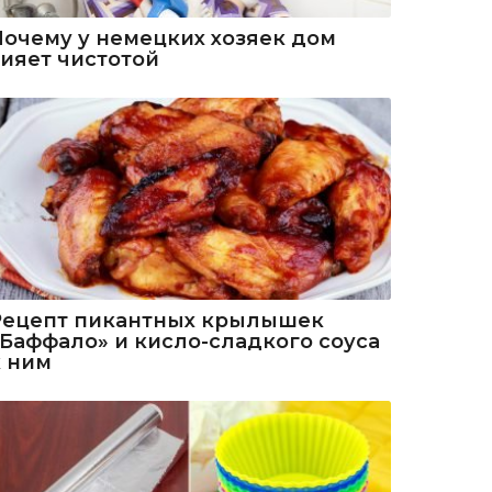
Почему у немецких хозяек дом
сияет чистотой
Рецепт пикантных крылышек
«Баффало» и кисло-сладкого соуса
к ним