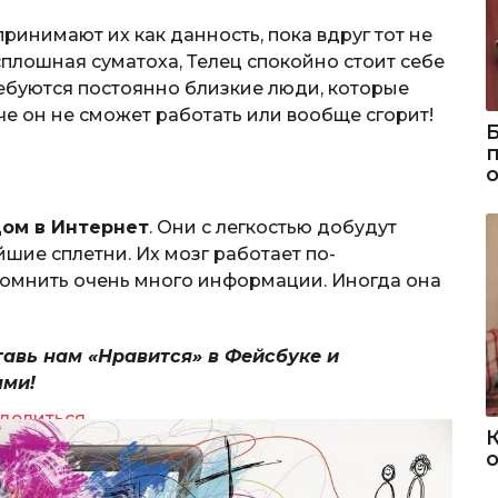
принимают их как данность, пока вдруг тот не
 сплошная суматоха, Телец спокойно стоит себе
требуются постоянно близкие люди, которые
че он не сможет работать или вообще сгорит!
ом в Интернет
. Они с легкостью добудут
ие сплетни. Их мозг работает по-
помнить очень много информации. Иногда она
тавь нам «Нравится» в Фейсбуке и
ями!
делиться
о