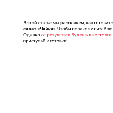
н
а
т
ь
В этой статье мы расскажем, как готови
салат «Чайка»
. Чтобы полакомиться бл
Однако
от результата будешь в восторге
приступай к готовке!