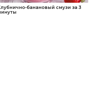
Клубнично-банановый смузи за 3
минуты