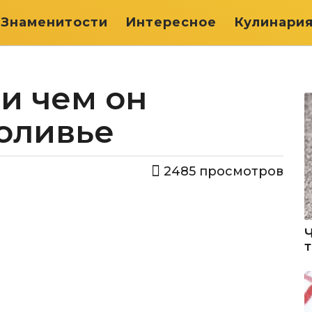
Знаменитости
Интересное
Кулинари
 и чем он
 оливье
2485
просмотров