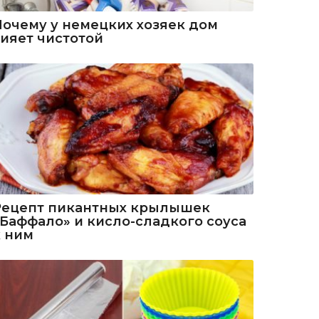
Почему у немецких хозяек дом
сияет чистотой
Рецепт пикантных крылышек
«Баффало» и кисло-сладкого соуса
к ним