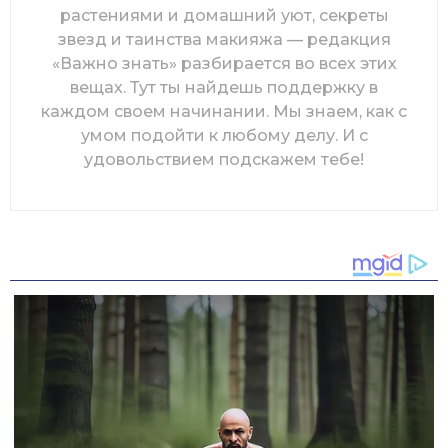
растениями и домашний уют, секреты
звезд и таинства макияжа — редакция
«Важно знать» разбирается во всех этих
вещах. Тут ты найдешь поддержку в
каждом своем начинании. Мы знаем, как с
умом подойти к любому делу. И с
удовольствием подскажем тебе!