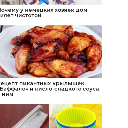
Почему у немецких хозяек дом
сияет чистотой
Рецепт пикантных крылышек
«Баффало» и кисло-сладкого соуса
к ним