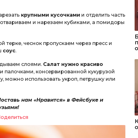
нарезать
крупными кусочками
и отделить часть
 отвариваем и нарезаем кубиками, а помидоры
й терке, чеснок пропускаем через пресс и
ш
соус
.
адываем слоями.
Салат нужно красиво
 палочками, консервированной кукурузой
у, можно использовать укроп, петрушку или
Поставь нам «Нравится» в Фейсбуке и
узьями!
оделиться
о