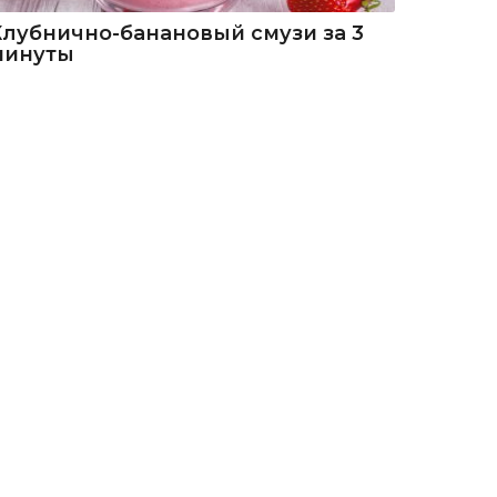
Клубнично-банановый смузи за 3
минуты