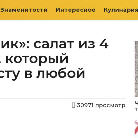
Знаменитости
Интересное
Кулинари
к»: салат из 4
, который
сту в любой
30971
просмотр