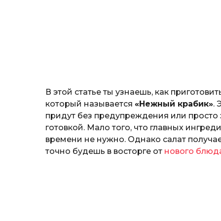
а
ж
н
о
з
н
а
т
ь
В этой статье ты узнаешь, как приготови
который называется
«Нежный крабик»
.
придут без предупреждения или просто з
готовкой. Мало того, что главных ингреди
времени не нужно. Однако салат получае
точно будешь в восторге от
нового блюд