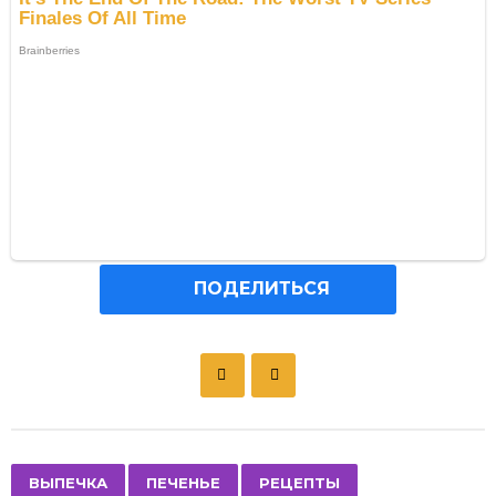
ПОДЕЛИТЬСЯ
P
o
s
t
P
,
,
ВЫПЕЧКА
ПЕЧЕНЬЕ
РЕЦЕПТЫ