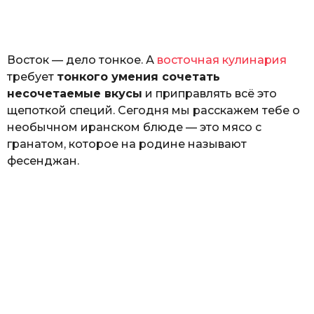
н
а
Г
е
Восток — дело тонкое. А
восточная кулинария
р
к
требует
тонкого умения сочетать
а
несочетаемые вкусы
и приправлять всё это
л
щепоткой специй. Сегодня мы расскажем тебе о
ю
к
необычном иранском блюде — это мясо с
гранатом, которое на родине называют
фесенджан.