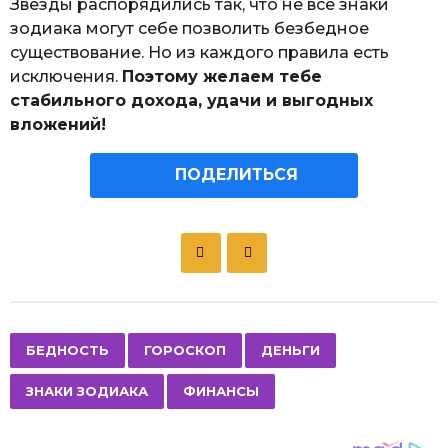
Звёзды распорядились так, что не все знаки
зодиака могут себе позволить безбедное
существование. Но из каждого правила есть
исключения.
Поэтому желаем тебе
стабильного дохода, удачи и выгодных
вложений!
ПОДЕЛИТЬСЯ
P
o
s
t
P
,
,
,
,
БЕДНОСТЬ
ГОРОСКОП
ДЕНЬГИ
a
ЗНАКИ ЗОДИАКА
ФИНАНСЫ
g
i