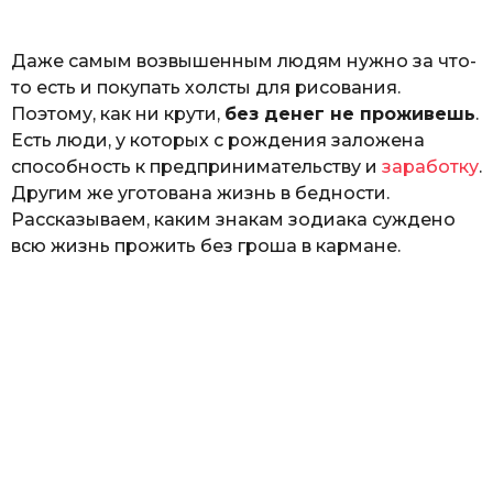
Г
е
Даже самым возвышенным людям нужно за что-
р
к
то есть и покупать холсты для рисования.
а
Поэтому, как ни крути,
без денег не проживешь
.
л
Есть люди, у которых с рождения заложена
ю
к
способность к предпринимательству и
заработку
.
Другим же уготована жизнь в бедности.
Рассказываем, каким знакам зодиака суждено
всю жизнь прожить без гроша в кармане.