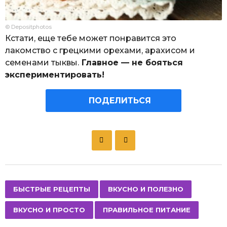
© Depositphotos
Кстати, еще тебе может понравится это
лакомство с грецкими орехами, арахисом и
семенами тыквы.
Главное — не бояться
экспериментировать!
ПОДЕЛИТЬСЯ
P
o
s
t
P
,
,
,
БЫСТРЫЕ РЕЦЕПТЫ
ВКУСНО И ПОЛЕЗНО
a
ВКУСНО И ПРОСТО
ПРАВИЛЬНОЕ ПИТАНИЕ
g