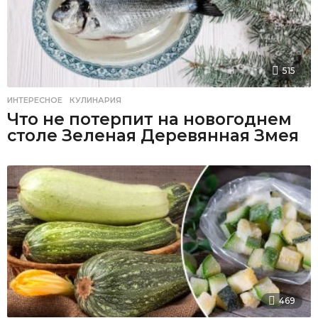
515
ИНТЕРЕСНОЕ
,
КУЛИНАРИЯ
Что не потерпит на новогоднем
столе Зеленая Деревянная Змея
469