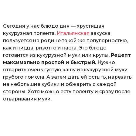
к
р
ы
т
Сегодня у нас блюдо дня — хрустящая
ю
к
кукурузная полента.
Итальянская
закуска
пользуется на родине такой же популярностью,
как и пицца, ризотто и паста. Это блюдо
готовится из кукурузной муки или крупы.
Рецепт
максимально простой и быстрый.
Нужно
отварить очень густую кашу из кукурузной муки
грубого помола. А затем дать ей остыть, нарезать
на небольшие кубики и обжарить с каждой
стороны. Хотя можно есть поленту и сразу после
отваривания муки.