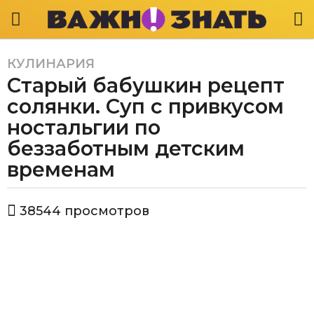
КУЛИНАРИЯ
5
Старый бабушкин рецепт
л
е
солянки. Суп с привкусом
т
ностальгии по
a
беззаботным детским
g
временам
o
4
г
а
38544
просмотров
о
в
т
д
о
а
р
a
В
а
g
ж
o
н