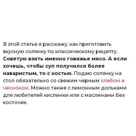
о
з
н
а
т
ь
В этой статье я расскажу, как приготовить
вкусную солянку по классическому рецепту.
Советую взять именно говяжье мясо. А если
хочешь, чтобы суп получился более
наваристым, то с костью.
Подаю солянку на
стол обязательно со свежим черным
хлебом и
чесноком
. Можно также с лимонным дольками
для любителей кислинки или с маслинами без
косточек.