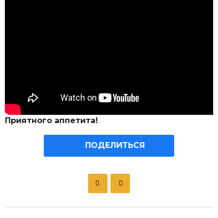
Приятного аппетита!
ПОДЕЛИТЬСЯ
P
o
s
t