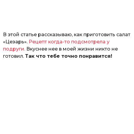
з
н
а
т
ь
В этой статье рассказываю, как приготовить салат
«Цезарь».
Рецепт когда-то подсмотрела у
подруги.
Вкуснее нее в моей жизни никто не
готовил.
Так что тебе точно понравится!