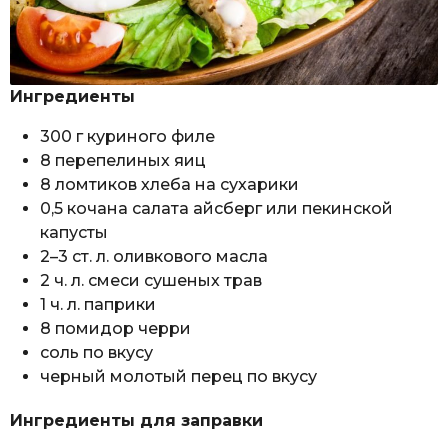
Ингредиенты
300 г куриного филе
8 перепелиных яиц
8 ломтиков хлеба на сухарики
0,5 кочана салата айсберг или пекинской
капусты
2–3 ст. л. оливкового масла
2 ч. л. смеси сушеных трав
1 ч. л. паприки
8 помидор черри
соль по вкусу
черный молотый перец по вкусу
Ингредиенты для заправки