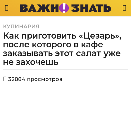
КУЛИНАРИЯ
5
Как приготовить «Цезарь»,
л
е
после которого в кафе
т
заказывать этот салат уже
a
не захочешь
g
o
4
а
32884
просмотров
в
г
т
о
о
д
р
В
а
а
a
ж
g
н
o
о