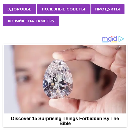
t
P
,
,
,
ЗДОРОВЬЕ
ПОЛЕЗНЫЕ СОВЕТЫ
ПРОДУКТЫ
a
ХОЗЯЙКЕ НА ЗАМЕТКУ
g
i
n
a
t
i
o
n