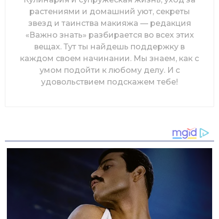
растениями и домашний уют, секреты
звезд и таинства макияжа — редакция
«Важно знать» разбирается во всех этих
вещах. Тут ты найдешь поддержку в
каждом своем начинании. Мы знаем, как с
умом подойти к любому делу. И с
удовольствием подскажем тебе!