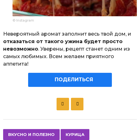
© Instagram
Невероятный аромат заполнит весь твой дом, и
отказаться от такого ужина будет просто
невозможно
. Уверены, рецепт станет одним из
самых любимых. Всем желаем приятного
аппетита!
ПОДЕЛИТЬСЯ
P
o
s
t
P
,
,
ВКУСНО И ПОЛЕЗНО
КУРИЦА