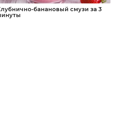
Клубнично-банановый смузи за 3
минуты