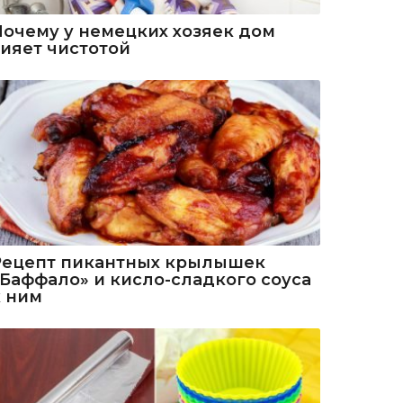
Почему у немецких хозяек дом
сияет чистотой
Рецепт пикантных крылышек
«Баффало» и кисло-сладкого соуса
к ним