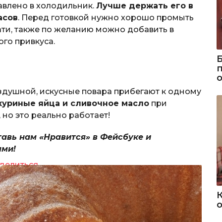
авлено в холодильник.
Лучше держать его в
асов
. Перед готовкой нужно хорошо промыть
тати, также по желанию можно добавить в
ого привкуса.
оздушной, искусные повара прибегают к одному
уриные яйца и сливочное масло
при
 но это реально работает!
тавь нам «Нравится» в Фейсбуке и
ями!
делиться
о