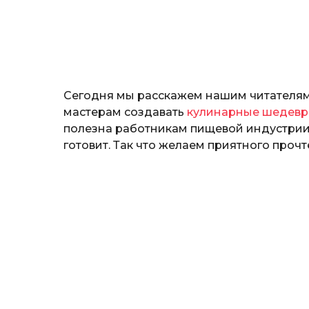
н
о
з
н
а
т
ь
Сегодня мы расскажем нашим читателя
мастерам создавать
кулинарные шедев
полезна работникам пищевой индустрии, 
готовит. Так что желаем приятного прочт