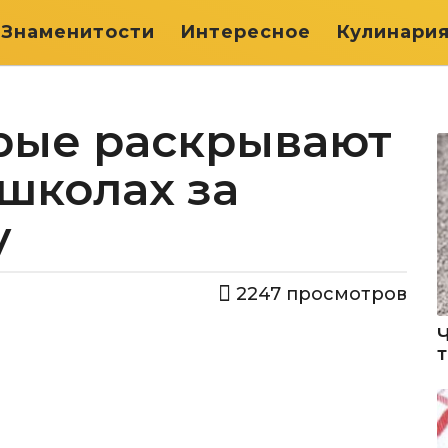
Знаменитости
Интересное
Кулинари
орые раскрывают
школах за
у
2247
просмотров