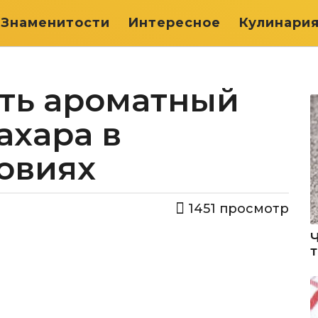
Знаменитости
Интересное
Кулинари
ить ароматный
ахара в
овиях
1451
просмотр