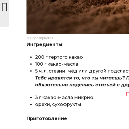
© Depositphotos
Ингредиенты
200 г тертого какао
100 г какао-масла
5 ч. л. стевии, мёд или другой подслас
Тебе нравится то, что ты читаешь? 
обязательно поделись статьей с др
П
3 г какао-масла микрио
орехи, сухофрукты
Приготовление