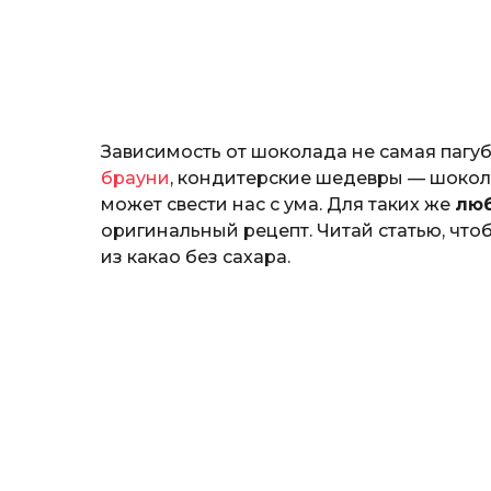
н
о
з
н
а
т
ь
Зависимость от шоколада не самая паг
брауни
, кондитерские шедевры — шокол
может свести нас с ума. Для таких же
люб
оригинальный рецепт. Читай статью, что
из какао без сахара.