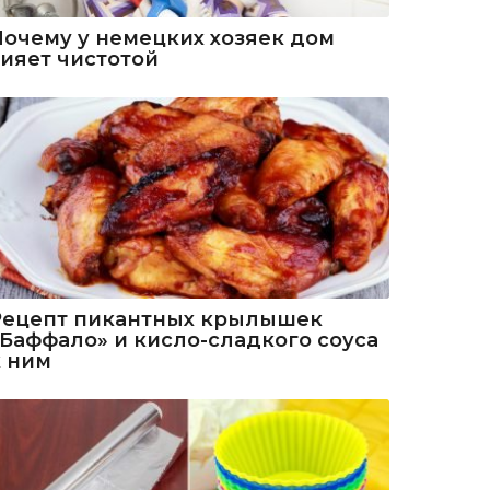
Почему у немецких хозяек дом
сияет чистотой
Рецепт пикантных крылышек
«Баффало» и кисло-сладкого соуса
к ним