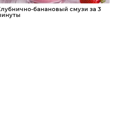
Клубнично-банановый смузи за 3
минуты