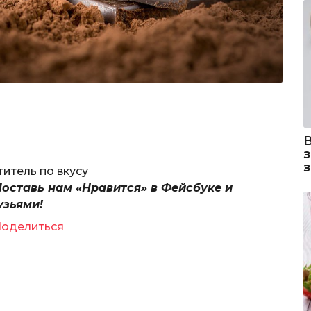
титель по вкусу
Поставь нам «Нравится» в Фейсбуке и
узьями!
оделиться