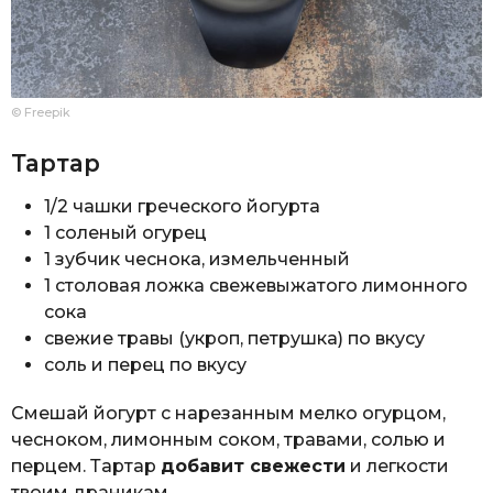
© Freepik
Тартар
1/2 чашки греческого йогурта
1 соленый огурец
1 зубчик чеснока, измельченный
1 столовая ложка свежевыжатого лимонного
сока
свежие травы (укроп, петрушка) по вкусу
соль и перец по вкусу
Смешай йогурт с нарезанным мелко огурцом,
чесноком, лимонным соком, травами, солью и
перцем. Тартар
добавит свежести
и легкости
твоим драникам.