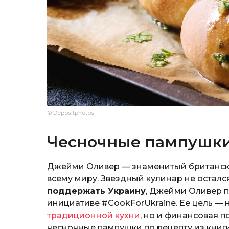
© Depositphotos
Чесночные пампушк
Джейми Оливер — знаменитый британски
всему миру. Звездный кулинар не осталс
поддержать Украину
, Джейми Оливер 
инициативе #CookForUkraine. Ее цель —
традиционной кухни
, но и финансовая 
чесночные пампушки по рецепту из книг