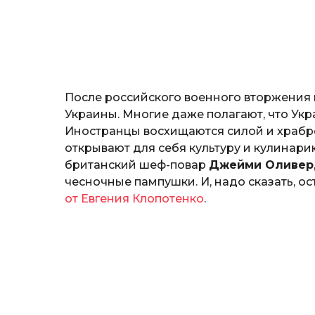
т
o
е
р
и
н
а
Г
После российского военного вторжения в
е
р
Украины. Многие даже полагают, что Укр
к
Иностранцы восхищаются силой и храбро
а
открывают для себя культуру и кулинари
л
британский шеф-повар
Джейми Оливер
ю
к
чесночные пампушки. И, надо сказать, ос
от Евгения Клопотенко
.