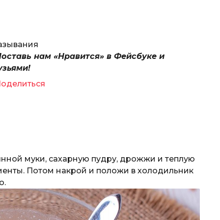
мазывания
Поставь нам «Нравится» в Фейсбуке и
узьями!
оделиться
янной муки, сахарную пудру, дрожжи и теплую
иенты. Потом накрой и положи в холодильник
о.