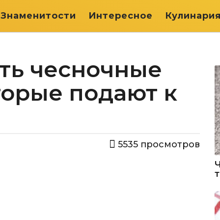
Знаменитости
Интересное
Кулинари
ить чесночные
торые подают к
5535
просмотров