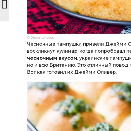
© Depositphotos
Чесночные пампушки привели Джейми Ол
воскликнул кулинар, когда попробовал п
чесночным вкусом
, украинские пампушк
но и всю Британию. Это отличный повод
Вот как готовил их Джейми Оливер.