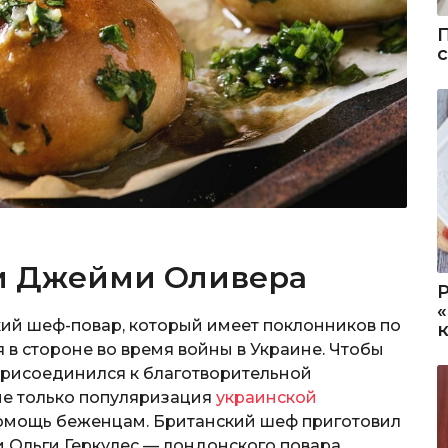
и Джейми Оливера
й шеф-повар, который имеет поклонников по
я в стороне во время войны в Украине. Чтобы
присоединился к благотворительной
 не только популяризация
украинской
помощь беженцам. Британский шеф приготовил
и Ольги Геркулес — лондонского повара