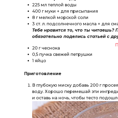
225 мл теплой воды
400 г муки + для присыпания
8 г мелкой морской соли
3 ст. л. подсолнечного масла + для с
Тебе нравится то, что ты читаешь? 
обязательно поделись статьей с др
П
20 г чеснока
0,5 пучка свежей петрушки
1 яйцо
Приготовление
В глубокую миску добавь 200 г просе
воду. Хорошо перемешай эти ингред
и оставь на ночь, чтобы тесто подошл