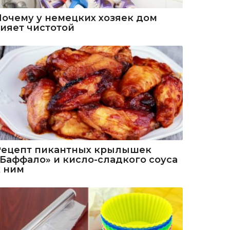
Почему у немецких хозяек дом
сияет чистотой
Рецепт пикантных крылышек
«Баффало» и кисло-сладкого соуса
к ним