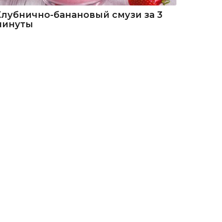
Клубнично-банановый смузи за 3
минуты