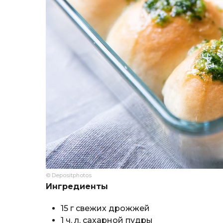
© Depositphotos
Ингредиенты
15 г свежих дрожжей
1 ч. л. сахарной пудры