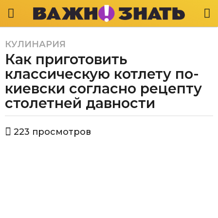
КУЛИНАРИЯ
3
Как приготовить
г
о
классическую котлету по-
д
киевски согласно рецепту
а
столетней давности
a
g
o
а
223
просмотров
в
3
т
г
о
о
р
В
д
а
а
ж
a
н
g
о