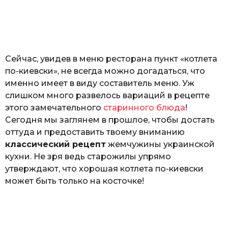
з
o
н
а
т
ь
Сейчас, увидев в меню ресторана пункт «котлета
по-киевски», не всегда можно догадаться, что
именно имеет в виду составитель меню. Уж
слишком много развелось вариаций в рецепте
этого замечательного
старинного блюда
!
Сегодня мы заглянем в прошлое, чтобы достать
оттуда и предоставить твоему вниманию
классический рецепт
жемчужины украинской
кухни. Не зря ведь старожилы упрямо
утверждают, что хорошая котлета по-киевски
может быть только на косточке!