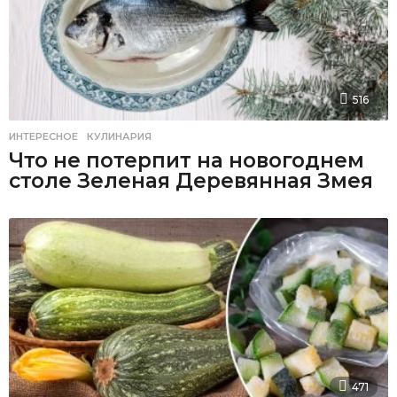
516
ИНТЕРЕСНОЕ
,
КУЛИНАРИЯ
Что не потерпит на новогоднем
столе Зеленая Деревянная Змея
471