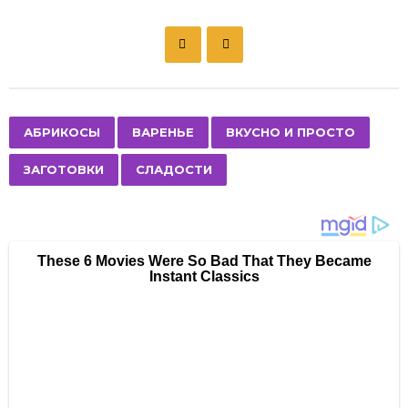
P
o
s
t
P
,
,
,
,
АБРИКОСЫ
ВАРЕНЬЕ
ВКУСНО И ПРОСТО
a
ЗАГОТОВКИ
СЛАДОСТИ
g
i
n
a
t
i
o
n