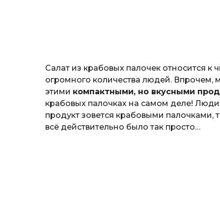
н
o
о
з
н
а
т
ь
Салат из крабовых палочек относится к 
огромного количества людей. Впрочем, м
этими
компактными, но вкусными про
крабовых палочках на самом деле! Люд
продукт зовется крабовыми палочками, то 
всё действительно было так просто…