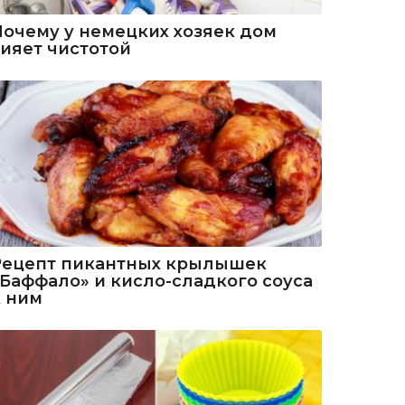
Почему у немецких хозяек дом
сияет чистотой
Рецепт пикантных крылышек
«Баффало» и кисло-сладкого соуса
к ним