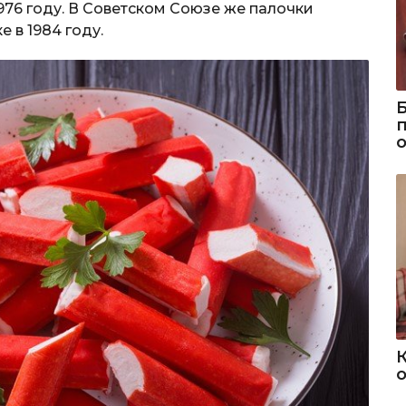
76 году. В Советском Союзе же палочки
 в 1984 году.
о