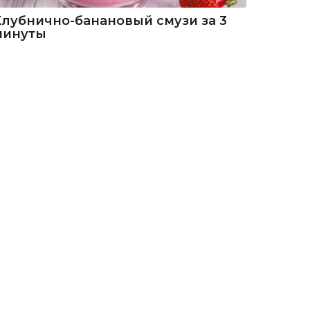
Клубнично-банановый смузи за 3
минуты