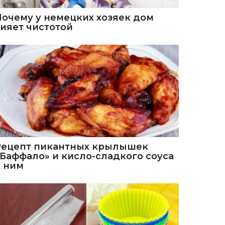
Почему у немецких хозяек дом
сияет чистотой
Рецепт пикантных крылышек
«Баффало» и кисло-сладкого соуса
к ним