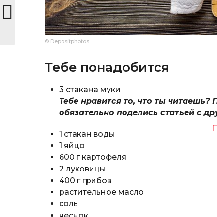
© Depositphotos
Тебе понадобится
3 стакана муки
Тебе нравится то, что ты читаешь? 
обязательно поделись статьей с др
П
1 стакан воды
1 яйцо
600 г картофеля
2 луковицы
400 г грибов
растительное масло
соль
чеснок