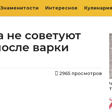
Знаменитости
Интересное
Кулинари
 не советуют
после варки
2965
просмотров