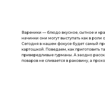
н
o
о
з
н
а
т
ь
Вареники — блюдо вкусное, сытное и кр
начинки они могут выступать как в роли о
Сегодня в нашем фокусе будет самый п
картошкой. Поведаем, как приготовить т
привередливые гурманы. А заодно расск
поваров не сливается в раковину, а прох