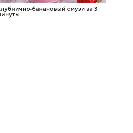
Клубнично-банановый смузи за 3
минуты