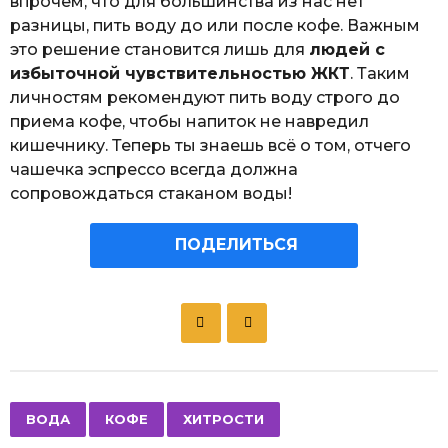
впрочем, что для большинства из нас нет
разницы, пить воду до или после кофе. Важным
это решение становится лишь для
людей с
избыточной чувствительностью ЖКТ
. Таким
личностям рекомендуют пить воду строго до
приема кофе, чтобы напиток не навредил
кишечнику. Теперь ты знаешь всё о том, отчего
чашечка эспрессо всегда должна
сопровождаться стаканом воды!
ПОДЕЛИТЬСЯ
P
o
s
t
P
,
,
ВОДА
КОФЕ
ХИТРОСТИ
a