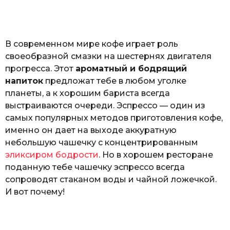
o
а
т
ь
В современном мире кофе играет роль
своеобразной смазки на шестернях двигателя
прогресса. Этот
ароматный и бодрящий
напиток
предложат тебе в любом уголке
планеты, а к хорошим бариста всегда
выстраиваются очереди. Эспрессо — один из
самых популярных методов приготовления кофе,
именно он дает на выходе аккуратную
небольшую чашечку с концентрированным
эликсиром бодрости
. Но в хорошем ресторане
поданную тебе чашечку эспрессо всегда
сопроводят стаканом воды и чайной ложечкой.
И вот почему!