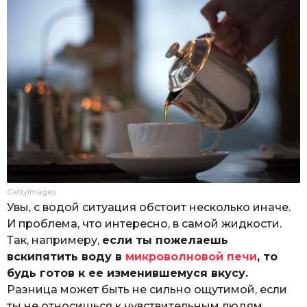
Gettyimages
Увы, с водой ситуация обстоит несколько иначе.
И проблема, что интересно, в самой жидкости.
Так, напримеру,
если ты пожелаешь
вскипятить воду в
микроволновой печи
, то
будь готов к ее изменившемуся вкусу.
Разница может быть не сильно ощутимой, если
ты не относишься к чувствительным людям.