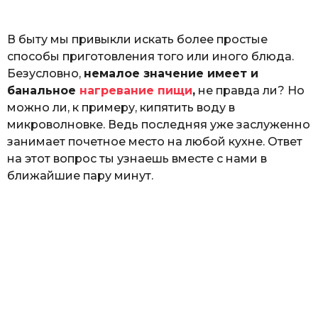
o
ь
В быту мы привыкли искать более простые
способы приготовления того или иного блюда.
Безусловно,
немалое значение имеет и
банальное
нагревание пищи
,
не правда ли? Но
можно ли, к примеру, кипятить воду в
микроволновке. Ведь последняя уже заслуженно
занимает почетное место на любой кухне. Ответ
на этот вопрос ты узнаешь вместе с нами в
ближайшие пару минут.