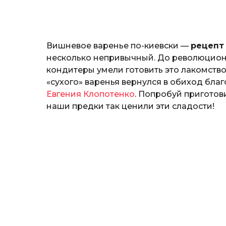
o
н
а
т
ь
Вишневое варенье по-киевски —
рецепт
несколько непривычный. До революцион
кондитеры умели готовить это лакомство
«сухого» варенья вернулся в обиход бла
Евгения Клопотенко
. Попробуй приготов
наши предки так ценили эти сладости!