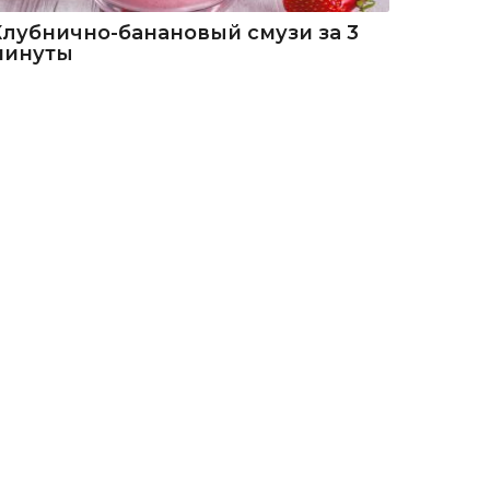
Клубнично-банановый смузи за 3
минуты