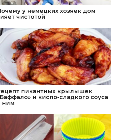
Почему у немецких хозяек дом
сияет чистотой
Рецепт пикантных крылышек
«Баффало» и кисло-сладкого соуса
к ним