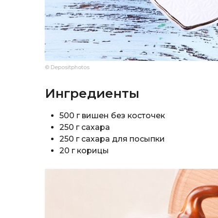
© Depositphotos
Ингредиенты
500 г вишен без косточек
250 г сахара
250 г сахара для посыпки
20 г корицы