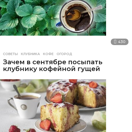
430
СОВЕТЫ
КЛУБНИКА
,
КОФЕ
,
ОГОРОД
Зачем в сентябре посыпать
клубнику кофейной гущей