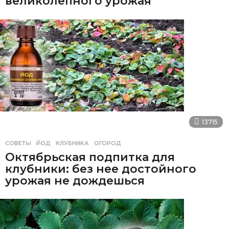
великолепного урожая
13715
СОВЕТЫ
ЙОД
,
КЛУБНИКА
,
ОГОРОД
Октябрьская подпитка для
клубники: без нее достойного
урожая не дождешься