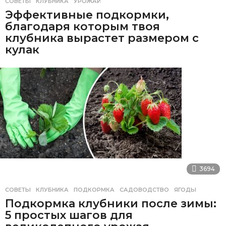
СОВЕТЫ
КЛУБНИКА
,
УРОЖАЙ
Эффективные подкормки,
благодаря которым твоя
клубника вырастет размером с
кулак
3694
СОВЕТЫ
КЛУБНИКА
,
ПОДКОРМКА
,
САДОВОДСТВО
,
ЯГОДЫ
Подкормка клубники после зимы:
5 простых шагов для