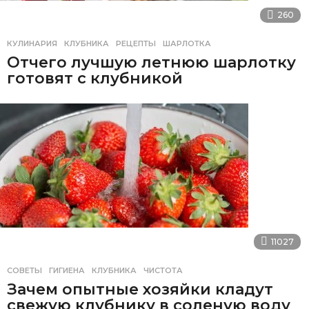
260
КУЛИНАРИЯ
КЛУБНИКА
,
РЕЦЕПТЫ
,
ШАРЛОТКА
Отчего лучшую летнюю шарлотку
готовят с клубникой
11027
СОВЕТЫ
ГИГИЕНА
,
КЛУБНИКА
,
ЧИСТОТА
Зачем опытные хозяйки кладут
свежую клубнику в соленую воду