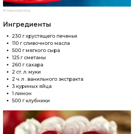
© Depositphotos
Ингредиенты
230 г хрустящего печенья
110 г сливочного масла
500 г мягкого сыра
125 г сметаны
260 г сахара
2 ст. л. муки
2 ч. л . ванильного экстракта
3 куриных яйца
1 лимон
500 г клубники