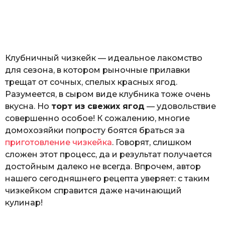
з
o
н
а
т
ь
Клубничный чизкейк — идеальное лакомство
для сезона, в котором рыночные прилавки
трещат от сочных, спелых красных ягод.
Разумеется, в сыром виде клубника тоже очень
вкусна. Но
торт из свежих ягод
— удовольствие
совершенно особое! К сожалению, многие
домохозяйки попросту боятся браться за
приготовление чизкейка
. Говорят, слишком
сложен этот процесс, да и результат получается
достойным далеко не всегда. Впрочем, автор
нашего сегодняшнего рецепта уверяет: с таким
чизкейком справится даже начинающий
кулинар!