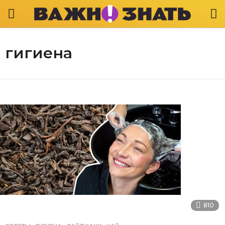
гигиена
810