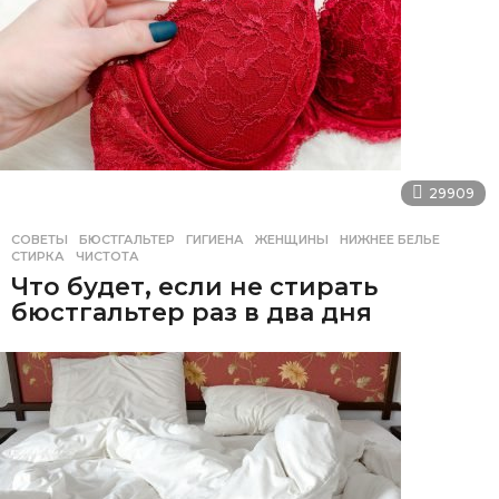
29909
СОВЕТЫ
БЮСТГАЛЬТЕР
,
ГИГИЕНА
,
ЖЕНЩИНЫ
,
НИЖНЕЕ БЕЛЬЕ
,
СТИРКА
,
ЧИСТОТА
Что будет, если не стирать
бюстгальтер раз в два дня