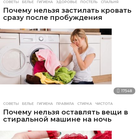
СОВЕТЫ
БЕЛЬЕ
,
ГИГИЕНА
,
ЗДОРОВЬЕ
,
ПОСТЕЛЬ
,
СПАЛЬНЯ
Почему нельзя застилать кровать
сразу после пробуждения
17548
СОВЕТЫ
БЕЛЬЕ
,
ГИГИЕНА
,
ПРАВИЛА
,
СТИРКА
,
ЧИСТОТА
Почему нельзя оставлять вещи в
стиральной машине на ночь