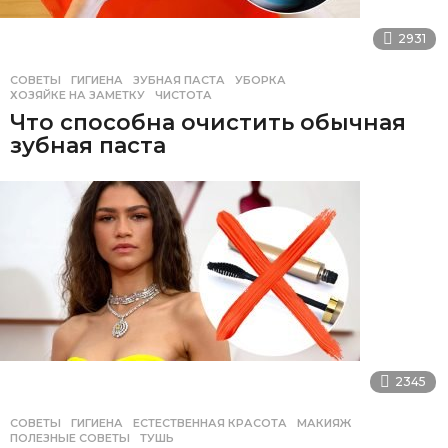
2931
СОВЕТЫ
ГИГИЕНА
,
ЗУБНАЯ ПАСТА
,
УБОРКА
,
ХОЗЯЙКЕ НА ЗАМЕТКУ
,
ЧИСТОТА
Что способна очистить обычная
зубная паста
2345
СОВЕТЫ
ГИГИЕНА
,
ЕСТЕСТВЕННАЯ КРАСОТА
,
МАКИЯЖ
,
ПОЛЕЗНЫЕ СОВЕТЫ
,
ТУШЬ