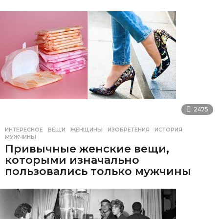
2475
ИНТЕРЕСНОЕ
ВЕЩИ
,
ЖЕНЩИНЫ
,
ИЗОБРЕТЕНИЯ
,
ИСТОРИЯ
,
МУЖЧИНЫ
Привычные женские вещи,
которыми изначально
пользовались только мужчины