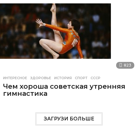
823
ИНТЕРЕСНОЕ
ЗДОРОВЬЕ
,
ИСТОРИЯ
,
СПОРТ
,
СССР
Чем хороша советская утренняя
гимнастика
ЗАГРУЗИ БОЛЬШЕ