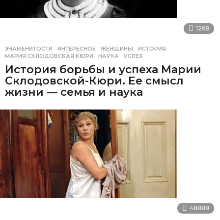
1268
ЗНАМЕНИТОСТИ
,
ИНТЕРЕСНОЕ
ЖЕНЩИНЫ
,
ИСТОРИЯ
,
МАРИЯ СКЛОДОВСКАЯ КЮРИ
,
НАУКА
,
УСПЕХ
История борьбы и успеха Марии
Склодовской-Кюри. Ее смысл
жизни — семья и наука
48888