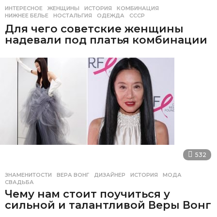
ИНТЕРЕСНОЕ
ЖЕНЩИНЫ
,
ИСТОРИЯ
,
КОМБИНАЦИЯ
,
НИЖНЕЕ БЕЛЬЕ
,
НОСТАЛЬГИЯ
,
ОДЕЖДА
,
СССР
Для чего советские женщины
надевали под платья комбинации
532
ЗНАМЕНИТОСТИ
ВЕРА ВОНГ
,
ДИЗАЙНЕР
,
ИСТОРИЯ
,
МОДА
,
СВАДЬБА
Чему нам стоит поучиться у
сильной и талантливой Веры Вонг