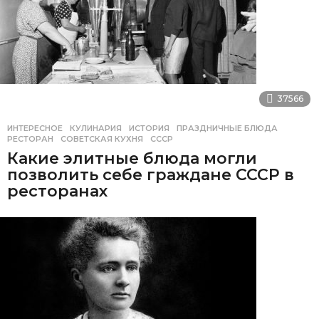
37566
ИНТЕРЕСНОЕ
,
КУЛИНАРИЯ
ИСТОРИЯ
,
ПРАЗДНИЧНЫЕ БЛЮДА
,
РЕСТОРАН
,
СОВЕТСКАЯ КУХНЯ
,
СССР
Какие элитные блюда могли
позволить себе граждане СССР в
ресторанах