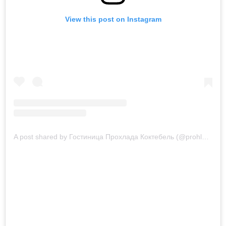
View this post on Instagram
A post shared by Гостиница Прохлада Коктебель (@prohlada_hotels_koktebel)