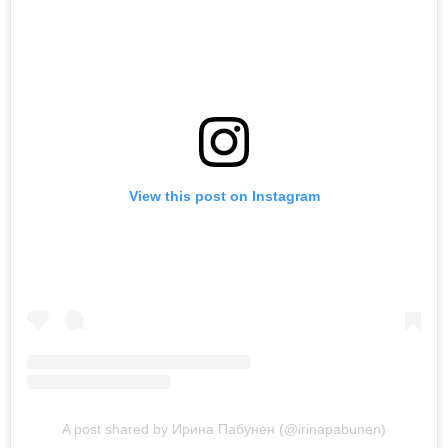
View this post on Instagram
A post shared by Ирина Пабунен (@irinapabunen)