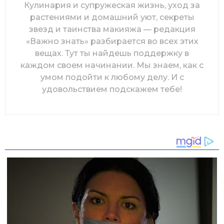
Кулинария и супружеская жизнь, уход за
растениями и домашний уют, секреты
звезд и таинства макияжа — редакция
«Важно знать» разбирается во всех этих
вещах. Тут ты найдешь поддержку в
каждом своем начинании. Мы знаем, как с
умом подойти к любому делу. И с
удовольствием подскажем тебе!