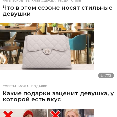
ИНТЕРЕСНОЕ
ВЕРХНЯЯ ОДЕЖДА
,
МОДА
,
СТИЛЬ
Что в этом сезоне носят стильные
девушки
702
СОВЕТЫ
МОДА
,
ПОДАРКИ
Какие подарки заценит девушка, у
которой есть вкус