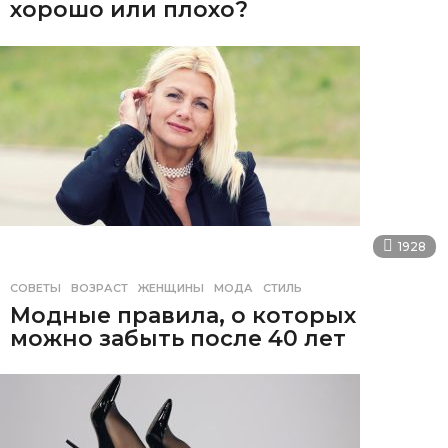
хорошо или плохо?
1928
СОВЕТЫ
ВОЗРАСТ
,
ЖЕНЩИНЫ
,
МОДА
,
СТИЛЬ
Модные правила, о которых
можно забыть после 40 лет