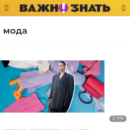
мода
779