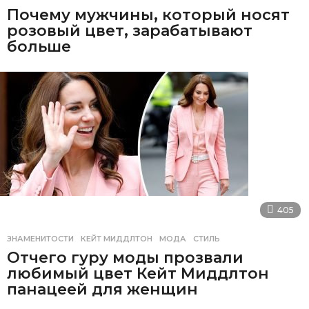
Почему мужчины, который носят
розовый цвет, зарабатывают
больше
405
ЗНАМЕНИТОСТИ
КЕЙТ МИДДЛТОН
,
МОДА
,
СТИЛЬ
Отчего гуру моды прозвали
любимый цвет Кейт Миддлтон
панацеей для женщин