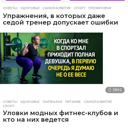
СОВЕТЫ
ЗДОРОВЬЕ
,
САМОРАЗВИТИЕ
,
СПОРТ
,
ТРЕНИРОВКИ
Упражнения, в которых даже
седой тренер допускает ошибки
3892
СОВЕТЫ
ЗДОРОВЬЕ
,
ЛАЙФХАКИ
,
ПИТАНИЕ
,
САМОРАЗВИТИЕ
,
СПОРТ
Уловки модных фитнес-клубов и
кто на них ведется