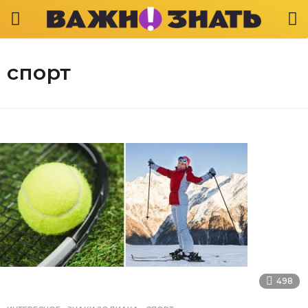
спорт
498