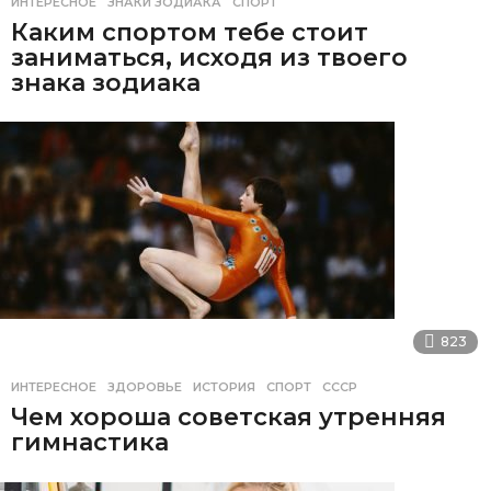
ИНТЕРЕСНОЕ
ЗНАКИ ЗОДИАКА
,
СПОРТ
Каким спортом тебе стоит
заниматься, исходя из твоего
знака зодиака
823
ИНТЕРЕСНОЕ
ЗДОРОВЬЕ
,
ИСТОРИЯ
,
СПОРТ
,
СССР
Чем хороша советская утренняя
гимнастика