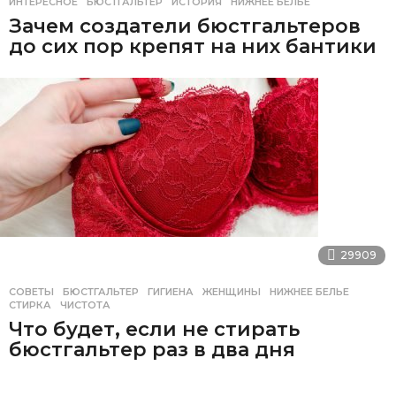
ИНТЕРЕСНОЕ
БЮСТГАЛЬТЕР
,
ИСТОРИЯ
,
НИЖНЕЕ БЕЛЬЕ
Зачем создатели бюстгальтеров
до сих пор крепят на них бантики
29909
СОВЕТЫ
БЮСТГАЛЬТЕР
,
ГИГИЕНА
,
ЖЕНЩИНЫ
,
НИЖНЕЕ БЕЛЬЕ
,
СТИРКА
,
ЧИСТОТА
Что будет, если не стирать
бюстгальтер раз в два дня