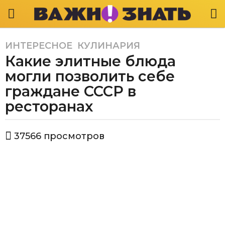
ИНТЕРЕСНОЕ
,
КУЛИНАРИЯ
5
Какие элитные блюда
л
е
могли позволить себе
т
граждане СССР в
a
ресторанах
g
o
4
а
37566
просмотров
в
г
т
о
о
д
р
В
а
а
a
ж
g
н
o
о