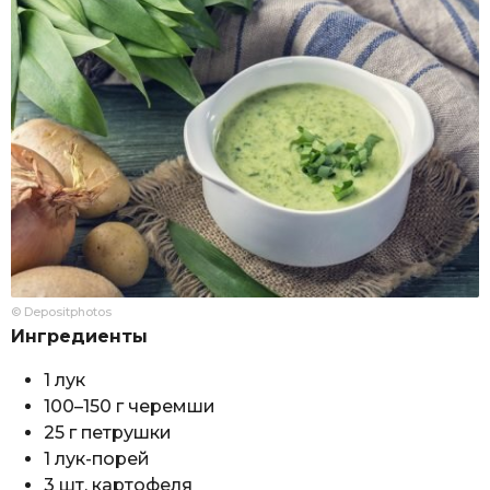
© Depositphotos
Ингредиенты
1 лук
100–150 г черемши
25 г петрушки
1 лук-порей
3 шт. картофеля