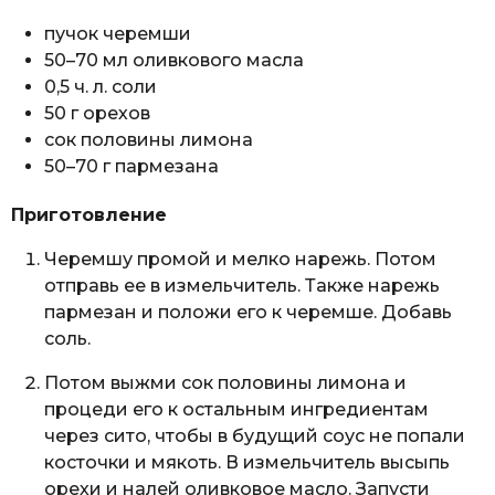
пучок черемши
50–70 мл оливкового масла
0,5 ч. л. соли
50 г орехов
сок половины лимона
50–70 г пармезана
Приготовление
Черемшу промой и мелко нарежь. Потом
отправь ее в измельчитель. Также нарежь
пармезан и положи его к черемше. Добавь
соль.
Потом выжми сок половины лимона и
процеди его к остальным ингредиентам
через сито, чтобы в будущий соус не попали
косточки и мякоть. В измельчитель высыпь
орехи и налей оливковое масло. Запусти