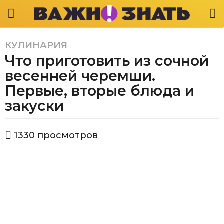
КУЛИНАРИЯ
4
Что приготовить из сочной
г
о
весенней черемши.
д
Первые, вторые блюда и
а
закуски
a
g
o
а
1330
просмотров
в
4
т
г
о
о
р
Е
д
к
а
а
a
т
g
е