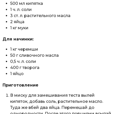
500 мл кипятка
1 ч. л. соли
3 ст. л. растительного масла
2 яйца
1 кг муки
Для начинки:
1 кг черемши
50 г сливочного масла
0,5 ч. л. соли
400 г творога
1 яйцо
Приготовление
В миску для замешивания теста вылей
кипяток, добавь соль, растительное масло.
Туда же вбей два яйца. Перемешай до
однородности. После этого порциями всыпай