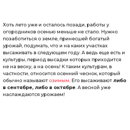
o
а
т
ь
Хоть лето уже и осталось позади, работы у
огородников осенью меньше не стало. Нужно
позаботиться о земле, принесшей богатый
урожай, подумать, что и на каких участках
высаживать в следующем году. А ведь еще есть и
культуры, период высадки которых приходится
не на весну, а на осень! К таким культурам, в
частности, относится осенний чеснок, который
обычно называют
озимым
. Его высаживают
либо
в сентябре, либо в октябре
. А весной уже
наслаждаются урожаем!