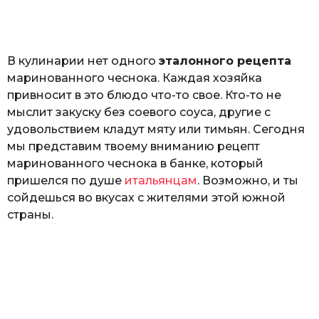
o
н
а
Г
е
В кулинарии нет одного
эталонного рецепта
р
к
маринованного чеснока. Каждая хозяйка
а
привносит в это блюдо что-то свое. Кто-то не
л
мыслит закуску без соевого соуса, другие с
ю
к
удовольствием кладут мяту или тимьян. Сегодня
мы представим твоему вниманию рецепт
маринованного чеснока в банке, который
пришелся по душе
итальянцам
. Возможно, и ты
сойдешься во вкусах с жителями этой южной
страны.