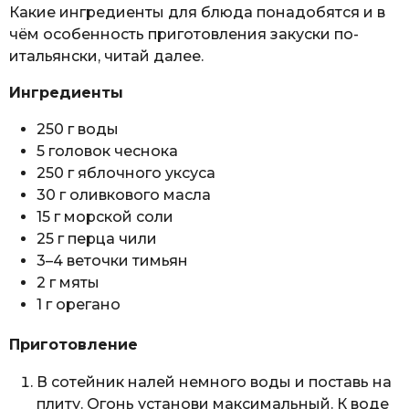
Какие ингредиенты для блюда понадобятся и в
чём особенность приготовления закуски по-
итальянски, читай далее.
Ингредиенты
250 г воды
5 головок чеснока
250 г яблочного уксуса
30 г оливкового масла
15 г морской соли
25 г перца чили
3–4 веточки тимьян
2 г мяты
1 г орегано
Приготовление
В сотейник налей немного воды и поставь на
плиту. Огонь установи максимальный. К воде