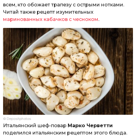
всем, кто обожает трапезу с острыми нотками.
Читай также рецепт изумительных
маринованных кабачков с чесноком
.
© Depositphotos
Итальянский шеф-повар
Марко Черветти
поделился итальянским рецептом этого блюда.