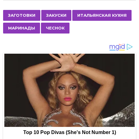
t
P
,
,
,
,
ЗАГОТОВКИ
ЗАКУСКИ
ИТАЛЬЯНСКАЯ КУХНЯ
a
МАРИНАДЫ
ЧЕСНОК
g
i
n
a
t
i
o
n