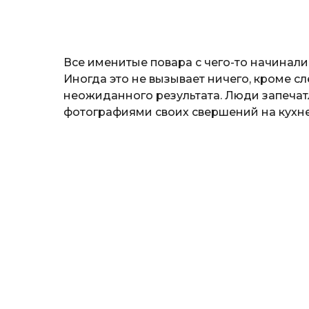
н
а
т
ь
Все именитые повара с чего-то начинали
Иногда это не вызывает ничего, кроме слё
неожиданного результата. Люди запеча
фотографиями своих свершений на кухне,