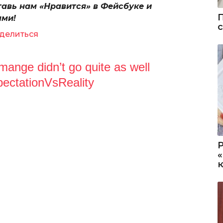
тавь нам «Нравится» в Фейсбуке и
ями!
делиться
cmange didn’t go quite as well
ectationVsReality