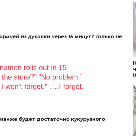
рицей из духовки через 15 минут? Только не
namon rolls out in 15
o the store?” “No problem.”
 I won’t forget.” ….I forgot.
нманже будет достаточно кукурузного