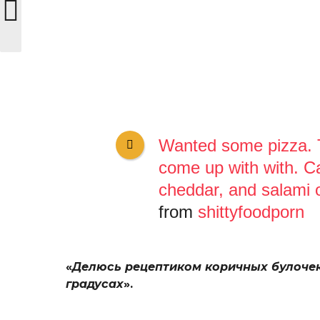
Wanted some pizza. T
come up with with. 
cheddar, and salami 
from
shittyfoodporn
«
Делюсь рецептиком коричных булочек.
градусах
».