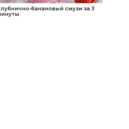
Клубнично-банановый смузи за 3
минуты