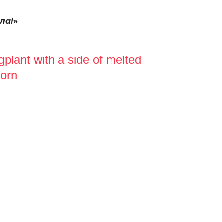
ла!
»
plant with a side of melted
porn