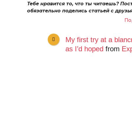
Тебе нравится то, что ты читаешь? Пос
обязательно поделись статьей с друзь
По
My first try at a blan
as I’d hoped
from
Exp