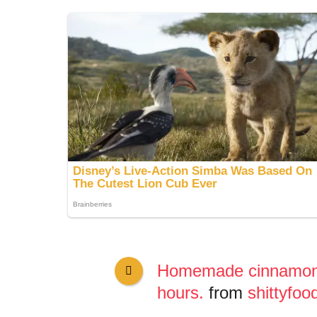
Homemade cinnamon r
hours.
from
shittyfoo