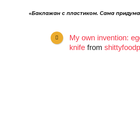
«
Баклажан с пластиком. Сама придума
My own invention: egg
knife
from
shittyfood