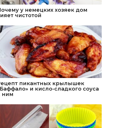
Почему у немецких хозяек дом
сияет чистотой
Рецепт пикантных крылышек
«Баффало» и кисло-сладкого соуса
к ним