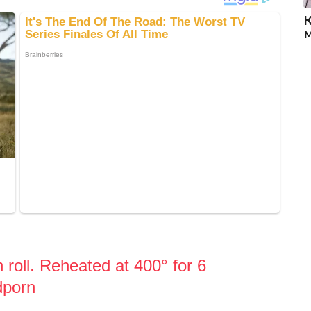
oll. Reheated at 400° for 6
dporn