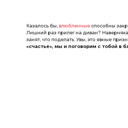
o
н
а
т
ь
Казалось бы,
влюбленные
способны закр
Лишний раз прилег на диван? Наверняка 
занят, что поделать. Увы, это явные приз
«счастье», мы и поговорим с тобой в 