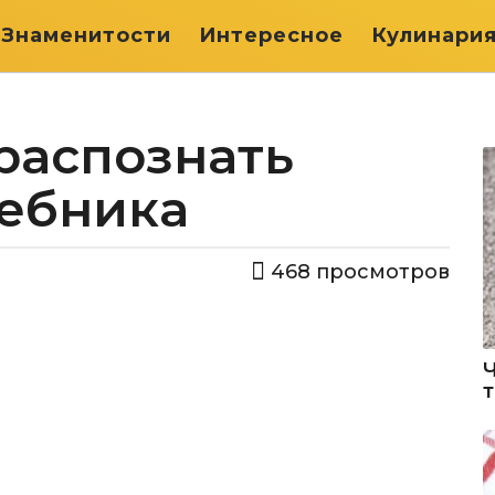
Знаменитости
Интересное
Кулинари
 распознать
ебника
468
просмотров