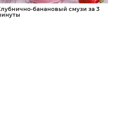
Клубнично-банановый смузи за 3
минуты