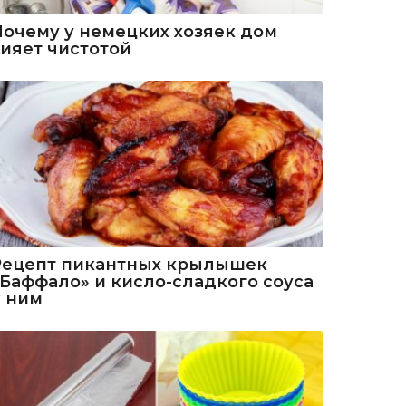
Почему у немецких хозяек дом
сияет чистотой
Рецепт пикантных крылышек
«Баффало» и кисло-сладкого соуса
к ним