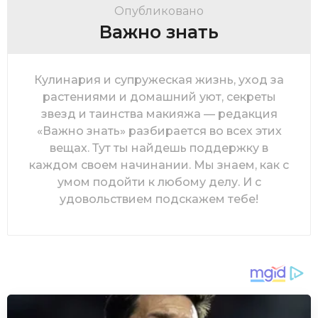
Опубликовано
Важно знать
Кулинария и супружеская жизнь, уход за
растениями и домашний уют, секреты
звезд и таинства макияжа — редакция
«Важно знать» разбирается во всех этих
вещах. Тут ты найдешь поддержку в
каждом своем начинании. Мы знаем, как с
умом подойти к любому делу. И с
удовольствием подскажем тебе!