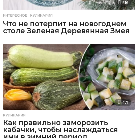
516
ИНТЕРЕСНОЕ
,
КУЛИНАРИЯ
Что не потерпит на новогоднем
столе Зеленая Деревянная Змея
471
КУЛИНАРИЯ
Как правильно заморозить
кабачки, чтобы наслаждаться
ими в зимний период