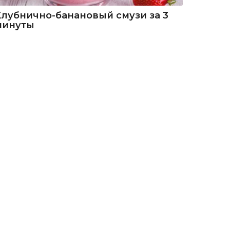
Клубнично-банановый смузи за 3
минуты