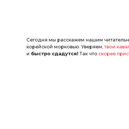
н
о
з
н
а
т
ь
Сегодня мы расскажем нашим читательни
корейской морковью. Уверяем,
твои кав
и
быстро сдадутся!
Так что
скорее прис