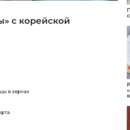
ы» с корейской
цы в зернах
орта