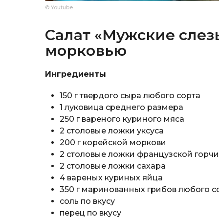
© Youtube
Салат «Мужские слез
морковью
Ингредиенты
150 г твердого сыра любого сорта
1 луковица среднего размера
250 г вареного куриного мяса
2 столовые ложки уксуса
200 г корейской моркови
2 столовые ложки французской горчи
2 столовые ложки сахара
4 вареных куриных яйца
350 г маринованных грибов любого с
соль по вкусу
перец по вкусу