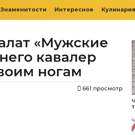
Знаменитости
Интересное
Кулинари
алат «Мужские
 него кавалер
твоим ногам
661
просмотр