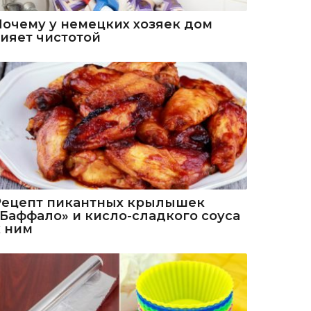
Почему у немецких хозяек дом
сияет чистотой
Рецепт пикантных крылышек
«Баффало» и кисло-сладкого соуса
к ним