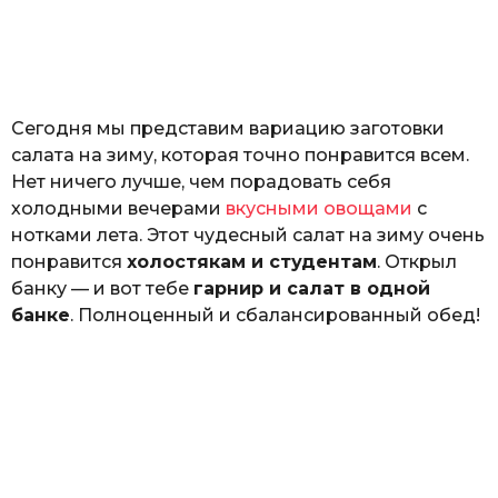
з
н
а
т
ь
Сегодня мы представим вариацию заготовки
салата на зиму, которая точно понравится всем.
Нет ничего лучше, чем порадовать себя
холодными вечерами
вкусными овощами
с
нотками лета. Этот чудесный салат на зиму очень
понравится
холостякам и студентам
. Открыл
банку — и вот тебе
гарнир и салат в одной
банке
. Полноценный и сбалансированный обед!