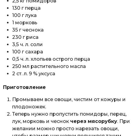
2,5 кг помидоров
130 г перца
100 г лука
1 морковь
35 г чеснока
230 г риса
3,5 ч. л. соли
100 г сахара
0,5 ч. л. хлопьев острого перца
250 мл растительного масла
2 ст. л. 9 % уксуса
Приготовление
Промываем все овощи, чистим от кожуры и
плодоножек.
Теперь нужно пропустить помидоры, перец,
лук, морковь и чеснок
через мясорубку
. При
желании можно просто нарезать овощи,
чтобы размер шинковки получился таким,