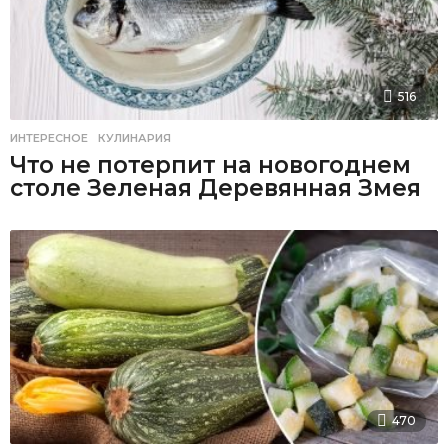
516
ИНТЕРЕСНОЕ
,
КУЛИНАРИЯ
Что не потерпит на новогоднем
столе Зеленая Деревянная Змея
470