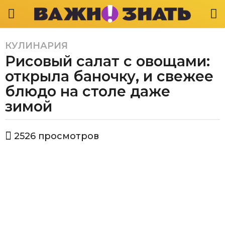
КУЛИНАРИЯ
6
Рисовый салат с овощами:
л
е
открыла баночку, и свежее
т
блюдо на столе даже
a
зимой
g
o
6
а
2526
просмотров
в
л
т
е
о
т
р
В
a
а
g
ж
o
н
о