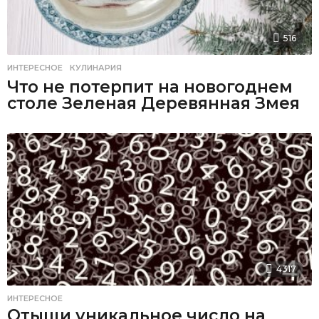
516
ИНТЕРЕСНОЕ
,
КУЛИНАРИЯ
Что не потерпит на новогоднем
столе Зеленая Деревянная Змея
4317
ИНТЕРЕСНОЕ
Отыщи уникальное число на