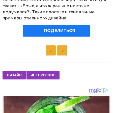
сказать: «Боже, а что ж раньше никто не
додумался?» Такие простые и гениальные
примеры отменного дизайна.
ПОДЕЛИТЬСЯ
P
o
s
t
P
,
ДИЗАЙН
ИНТЕРЕСНОЕ
a
g
i
n
a