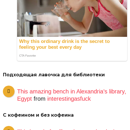
Подходящая лавочка для библиотеки
This amazing bench in Alexandria’s library,
Egypt
from
interestingasfuck
С кофеином и без кофеина