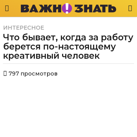
ИНТЕРЕСНОЕ
6
Что бывает, когда за работу
л
е
берется по-настоящему
т
креативный человек
a
g
а
o
797
просмотров
в
6
т
л
о
р
е
В
т
а
a
ж
g
н
о
o
з
н