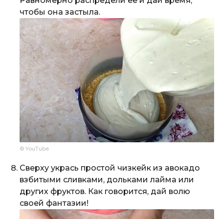
Равномерно распредели ее и дай время,
чтобы она застыла.
© YouTube
Сверху укрась простой чизкейк из авокадо
взбитыми сливками, дольками лайма или
других фруктов. Как говорится, дай волю
своей фантазии!