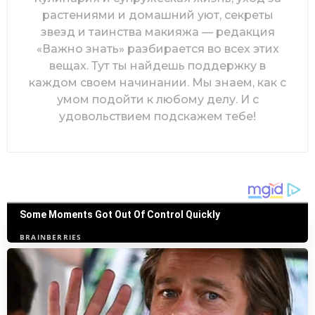
растениями и домашний уют, секреты
звезд и таинства макияжа — редакция
«Важно знать» разбирается во всех этих
вещах. Тут ты найдешь поддержку в
каждом своем начинании. Мы знаем, как с
умом подойти к любому делу. И с
удовольствием подскажем тебе!