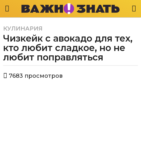
КУЛИНАРИЯ
5
Чизкейк с авокадо для тех,
л
е
кто любит сладкое, но не
т
любит поправляться
a
g
а
o
7683
просмотров
в
4
т
г
о
р
о
В
д
а
а
ж
a
н
о
g
з
o
н