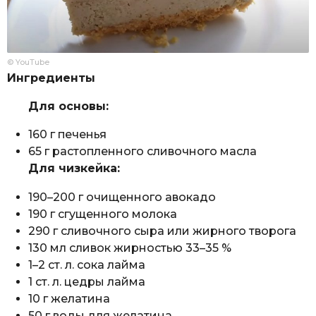
© YouTube
Ингредиенты
Для основы:
160 г печенья
65 г растопленного сливочного масла
Для чизкейка:
190–200 г очищенного авокадо
190 г сгущенного молока
290 г сливочного сыра или жирного творога
130 мл сливок жирностью 33–35 %
1–2 ст. л. сока лайма
1 ст. л. цедры лайма
10 г желатина
50 г воды для желатина